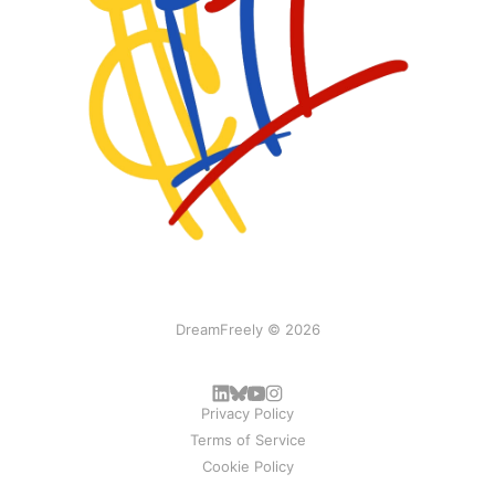
DreamFreely © 2026
Privacy Policy
Terms of Service
Cookie Policy